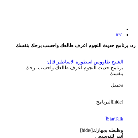
#51
رد: برنامج حديث النجوم اعرف طالعك واحسب برجك بنفسك
الشيخ طاووس اسطوره الاساطير قال:
برنامج حديث النجوم اعرف طالعك واحسب برجك
بنفسك
تحميل
[hide]البرنامج
StarTalkآ
وظبطه بجهازك[/hide]
أنقر للتوسيع...