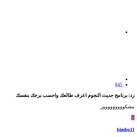
#45
رد: برنامج حديث النجوم اعرف طالعك واحسب برجك بنفسك
مشكووووووووور
B
bimbo11