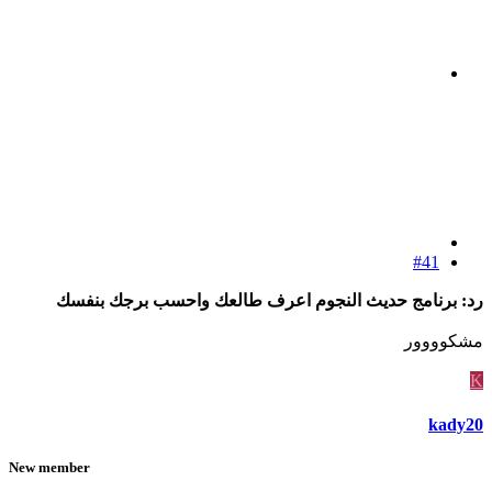
#41
رد: برنامج حديث النجوم اعرف طالعك واحسب برجك بنفسك
مشكوووور
K
kady20
New member