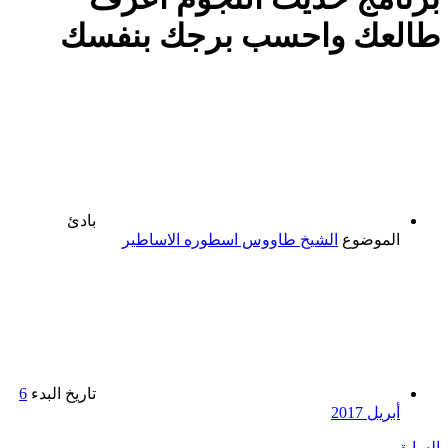
طالعك واحسب برجك بنفسك
بادئ
الموضوع
الشيخ طاووس اسطوره الاساطير
تاريخ البدء
6
أبريل 2017
السابق