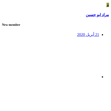
م
مراد ابو حسين
New member
21 أبريل 2020