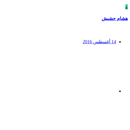
ه
هشام حشيش
14 أغسطس 2016