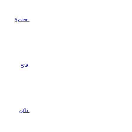
System
فاتح
داكن