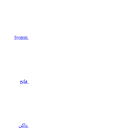
System
فاتح
داكن