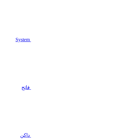
System
فاتح
داكن