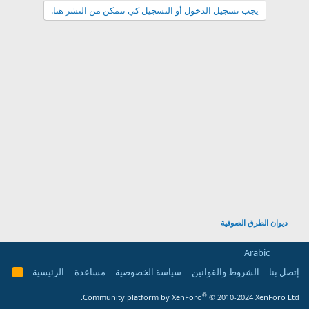
يجب تسجيل الدخول أو التسجيل كي تتمكن من النشر هنا.
ديوان الطرق الصوفية
Arabic
إتصل بنا
الشروط والقوانين
سياسة الخصوصية
مساعدة
الرئيسية
R
S
S
®
Community platform by XenForo
© 2010-2024 XenForo Ltd.