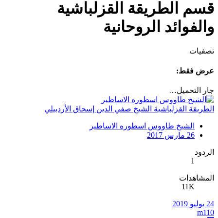
قسم الطريقة القزلباشية
والفوائد الروحانية
تصفيات
عرض فقط:
جار التحميل…
الطريقة القزلباشية الشيخ صفي الدين إسحاق الأردبيلي
الشيخ طاووس اسطوره الاساطير
26 مارس 2017
الردود
1
المشاهدات
11K
24 يوليو 2019
m110