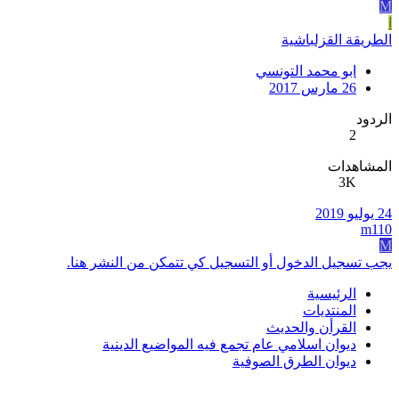
M
ا
الطريقة القزلباشية
ابو محمد التونسي
26 مارس 2017
الردود
2
المشاهدات
3K
24 يوليو 2019
m110
M
يجب تسجيل الدخول أو التسجيل كي تتمكن من النشر هنا.
الرئيسية
المنتديات
القرأن والحديث
ديوان اسلامي عام تجمع فيه المواضيع الدينية
ديوان الطرق الصوفية