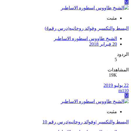
M
مثبت
البسط والتكسير وفوائد روحانيه(درس رقم4)
الشيخ طاووس اسطوره الاساطير
20 فبراير 2018
الردود
5
المشاهدات
19K
22 يوليو 2019
m110
M
مثبت
البسط والتكسير |وفوائد روحانيه|درس رقم 10