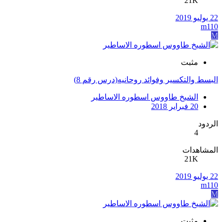
21K
22 يوليو 2019
m110
M
مثبت
البسط والتكسير وفوائد روحانيه(درس رقم 8)
الشيخ طاووس اسطوره الاساطير
20 فبراير 2018
الردود
4
المشاهدات
21K
22 يوليو 2019
m110
M
مثبت