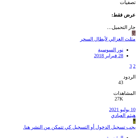
تصفيات
عرض فقط:
جار التحميل…
ن
مثلث الغزالي لأبطال السحر
نور السوسية
28 فبراير 2018
3
2
الردود
43
المشاهدات
27K
10 يوليو 2021
هيثم العبادي
ه
يجب تسجيل الدخول أو التسجيل كي تتمكن من النشر هنا.
الرئيسية