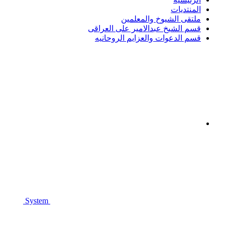
المنتديات
ملتقى الشيوخ والمعلمين
قسم الشيخ عبدالامير على العراقى
قسم الدعوات والعزايم الروحانيه
System