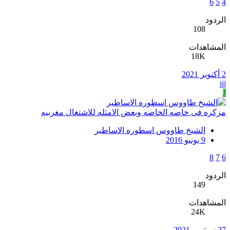
6
5
4
الردود
108
المشاهدات
18K
2 أكتوبر 2021
jjj
J
مزكره فى خاصه الخاصه وبعض الامثله للاشتغال مغربيه
الشيخ طاووس اسطوره الاساطير
9 يونيو 2016
8
7
6
الردود
149
المشاهدات
24K
27 سبتمبر 2021