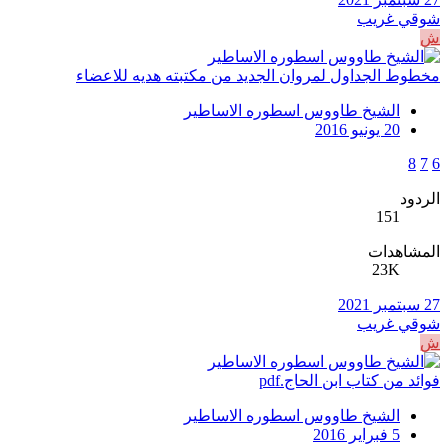
شوقي غريب
ش
مخطوط الجداول لمروان الجديد من مكتبته هديه للاعضاء
الشيخ طاووس اسطوره الاساطير
20 يونيو 2016
8
7
6
الردود
151
المشاهدات
23K
27 سبتمبر 2021
شوقي غريب
ش
فوائد من كتاب ابن الحاج.pdf
الشيخ طاووس اسطوره الاساطير
5 فبراير 2016