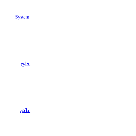
System
فاتح
داكن