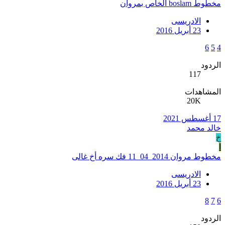
مخطوط boslam الخاص بمروان
الادريسى
23 أبريل 2016
6
5
4
الردود
117
المشاهدات
20K
17 أغسطس 2021
خالد محمد
خ
ا
مخطوط مروان 2014_04_11 فك سره أخ غالى
الادريسى
23 أبريل 2016
8
7
6
الردود