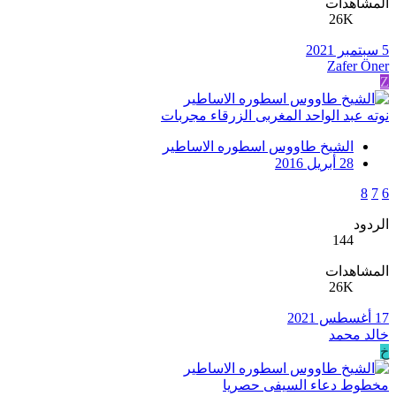
المشاهدات
26K
5 سبتمبر 2021
Zafer Öner
Z
نوته عبد الواحد المغربى الزرقاء مجربات
الشيخ طاووس اسطوره الاساطير
28 أبريل 2016
8
7
6
الردود
144
المشاهدات
26K
17 أغسطس 2021
خالد محمد
خ
مخطوط دعاء السيفى حصريا