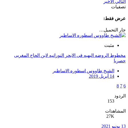
التالي
الاخير
تصفيات
عرض فقط:
جار التحميل…
مثبت
مخطوط الروضه البهيه فى الابحر النورانيه لابن الحاج المغربى
حصريا
الشيخ طاووس اسطوره الاساطير
14 أبريل 2019
8
7
6
الردود
153
المشاهدات
27K
13 يونيو 2021