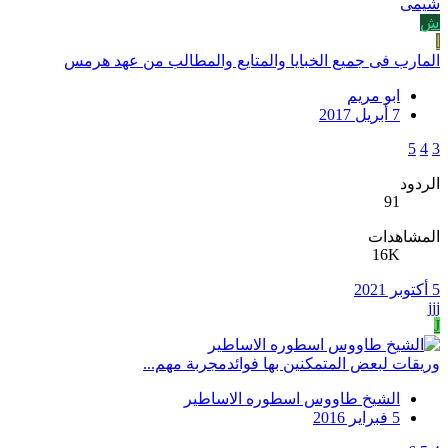
شيمى
ش
ا
المارب فى جميع الخبايا والمتايع والمطالب من عهد هرمس
ابو مريم
7 أبريل 2017
5
4
3
الردود
91
المشاهدات
16K
5 أكتوبر 2021
jjj
J
وريقات لبعض المتمكنين بها فوائدمجربة مهم...
الشيخ طاووس اسطوره الاساطير
5 فبراير 2016