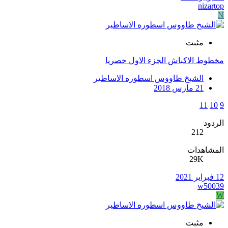
nizartop
N
مثبت
مخطوط الاكباش الجزء الاول حصريا
الشيخ طاووس اسطوره الاساطير
21 مارس 2018
11
10
9
الردود
212
المشاهدات
29K
12 فبراير 2021
w50039
W
مثبت