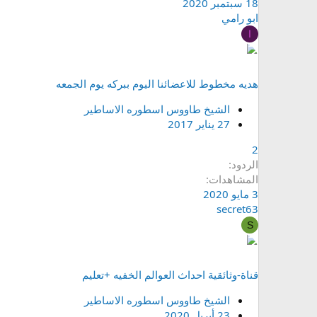
18 سبتمبر 2020
ابو رامي
ا
هديه مخطوط للاعضائنا اليوم ببركه يوم الجمعه
الشيخ طاووس اسطوره الاساطير
27 يناير 2017
2
الردود
المشاهدات
3 مايو 2020
secret63
S
قناة-وثائقية احداث العوالم الخفيه +تعليم
الشيخ طاووس اسطوره الاساطير
23 أبريل 2020