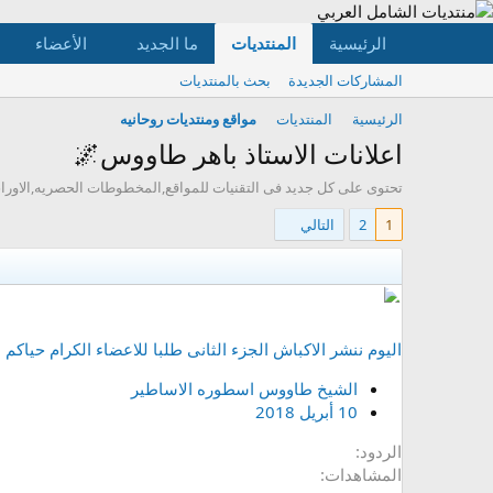
الرئيسية
المنتديات
ما الجديد
الأعضاء
المشاركات الجديدة
بحث بالمنتديات
الرئيسية
المنتديات
مواقع ومنتديات روحانيه
اعلانات الاستاذ باهر طاووس🌌
تحتوى على كل جديد فى التقنيات للمواقع,المخطوطات الحصريه,الاوراق ال
1
2
التالي
اليوم ننشر الاكباش الجزء الثانى طلبا للاعضاء الكرام حياكم ا
الشيخ طاووس اسطوره الاساطير
10 أبريل 2018
الردود
المشاهدات