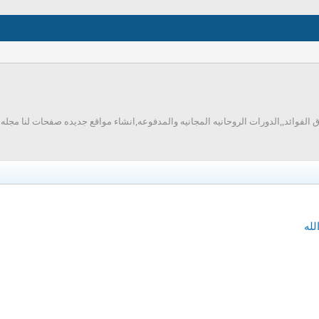
فوائد,,الدورات الروحانيه المجانيه والمدفوعه,انشاء مواقع جديده صفحات لنا مجله ,ت
لله