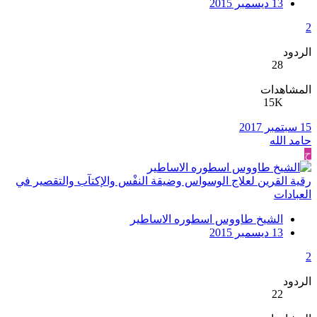
13 ديسمبر 2015
2
الردود
28
المشاهدات
15K
15 سبتمبر 2017
حامد الله
ح
رقية القرين لعلاج الوسواس وضيقة النفْس والإكتآب والتقصير في
العبادات
الشيخ طاووس اسطوره الاساطير
13 ديسمبر 2015
2
الردود
22