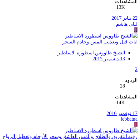
المشاهدات
13K
22 يناير 2017
ليلي هاشم
ل
ايات قتل وتعذيب المس وخادم السحر
الشيخ طاووس اسطوره الاساطير
13 ديسمبر 2015
2
الردود
28
المشاهدات
14K
17 نوفمبر 2016
lebbatna
L
رقية التفريق والطلاق والمَس العاشق وسحر الأرحام وتعطيل الزواج