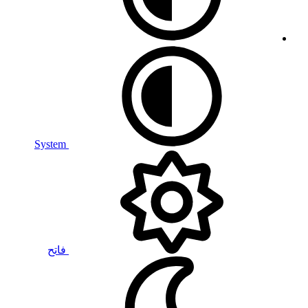
System
فاتح