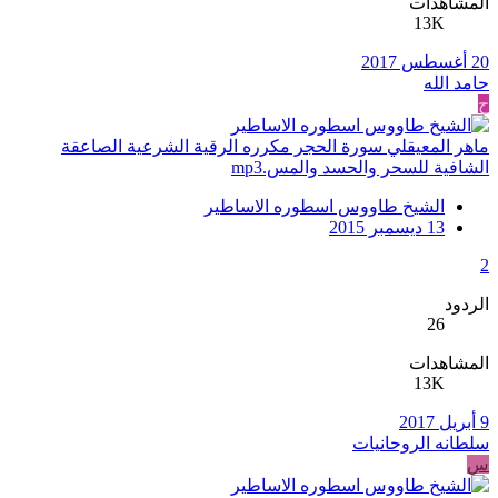
المشاهدات
13K
20 أغسطس 2017
حامد الله
ح
ماهر المعيقلي سورة الحجر مكرره الرقية الشرعية الصاعقة
الشافية للسحر والحسد والمس.mp3
الشيخ طاووس اسطوره الاساطير
13 ديسمبر 2015
2
الردود
26
المشاهدات
13K
9 أبريل 2017
سلطانه الروحانيات
س