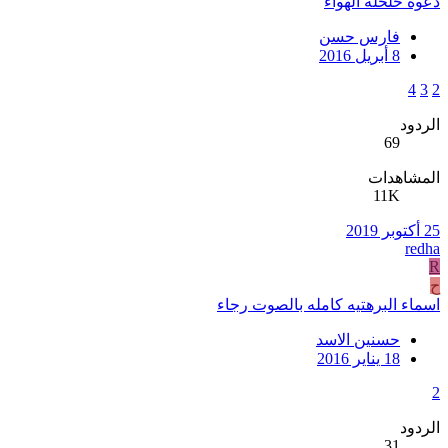
دعوة خلخلة الهواء
فارس حسن
8 أبريل 2016
4
3
2
الردود
69
المشاهدات
11K
25 أكتوبر 2019
redha
R
ح
اسماء البرهتيه كامله بالصوت رجاء
حسنين الاسد
18 يناير 2016
2
الردود
31