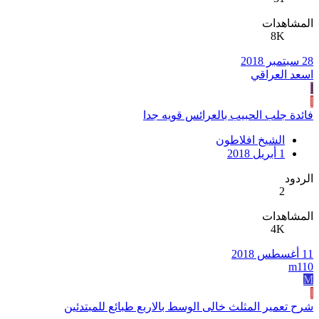
المشاهدات
8K
28 سبتمبر 2018
اسعد العراقي
ا
ا
فائدة جلب الحبيب بالعرائس قويه جدا
الشيخ افلاطون
1 أبريل 2018
الردود
2
المشاهدات
4K
11 أغسطس 2018
m110
M
ا
شرح تعمير المثلث خالى الوسط بالاربع طبائع للمبتدئين