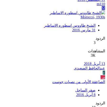
m110
M
Morocco, 1930s
الشيخ طاووس اسطوره الاساطير
31 مارس 2016
الردود
3
المشاهدات
3K
13 أبريل 2018
عبدالحافظ الصعيدى
ع
ص
الصاعقة الأولى من نصبات جوست
صقر الساحل
8 أبريل 2016
الردود