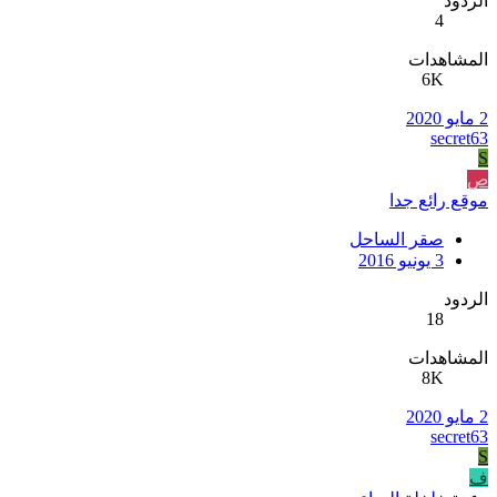
الردود
4
المشاهدات
6K
2 مايو 2020
secret63
S
ص
موقع رائع جدا
صقر الساحل
3 يونيو 2016
الردود
18
المشاهدات
8K
2 مايو 2020
secret63
S
ف