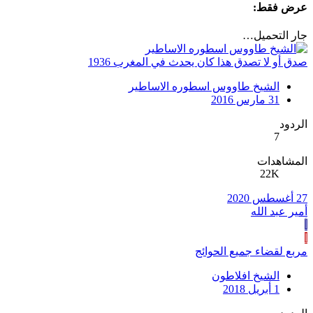
عرض فقط:
جار التحميل…
صدق أو لا تصدق هذا كان يحدث في المغرب 1936
الشيخ طاووس اسطوره الاساطير
31 مارس 2016
الردود
7
المشاهدات
22K
27 أغسطس 2020
أمير عبد الله
أ
ا
مربع لقضاء جميع الحوائج
الشيخ افلاطون
1 أبريل 2018