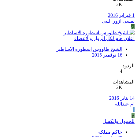
2K
1 فبراير 2016
نفسى ازور النبى
ن
اعلان هام لكل الزوار والاعضاء
الشيخ طاووس اسطوره الاساطير
16 نوفمبر 2015
الردود
4
المشاهدات
2K
14 يناير 2016
ام عبدالله
ا
ح
للخمول والكسل
حاكم مملكه