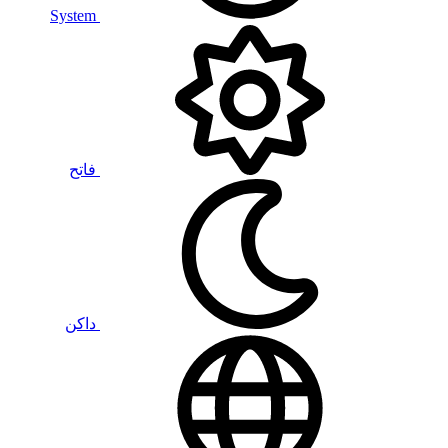
System
فاتح
داكن