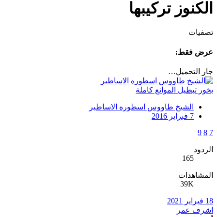
الكنوز تركيبها
تصفيات
عرض فقط:
جار التحميل…
بخور تبطيل الموانع كاملة
الشيخ طاووس اسطوره الاساطير
7 فبراير 2016
9
8
7
الردود
165
المشاهدات
39K
18 فبراير 2021
اشرف عمر