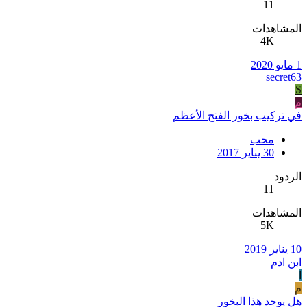
11
المشاهدات
4K
1 مايو 2020
secret63
S
م
في تركيب بخور الفتح الأعظم
محب
30 يناير 2017
الردود
11
المشاهدات
5K
10 يناير 2019
ابن ادم
ا
م
هل يوجد هذا البخور