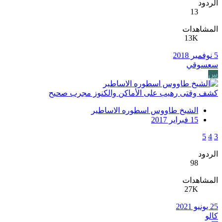
الردود
13
المشاهدات
13K
5 نوفمبر 2018
سعسوقي
س
كشف وقتى رهيب على الأماكن والكنوز مجرب صحيح
الشيخ طاووس اسطوره الاساطير
15 فبراير 2017
5
4
3
الردود
98
المشاهدات
27K
25 يونيو 2021
كالو