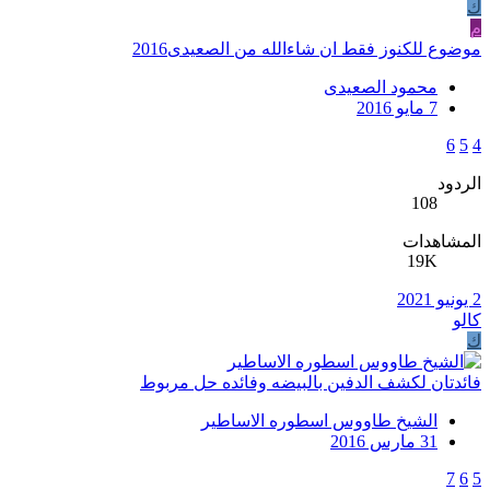
ك
م
موضوع للكنوز فقط ان شاءالله من الصعيدى2016
محمود الصعيدى
7 مايو 2016
6
5
4
الردود
108
المشاهدات
19K
2 يونيو 2021
كالو
ك
فائدتان لكشف الدفين بالبيضه وفائده حل مربوط
الشيخ طاووس اسطوره الاساطير
31 مارس 2016
7
6
5