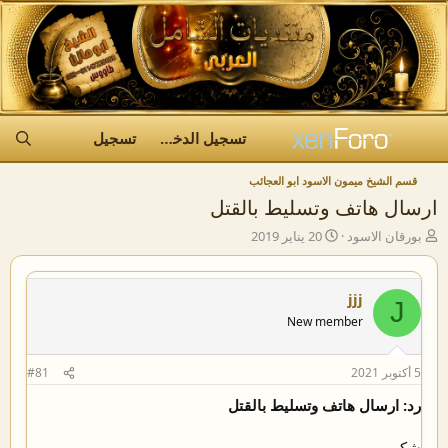
تسجيل الدخول
تسجيل
قسم الشيخ ميمون الاسود ابو العجائب
ارسال هاتف وتسليط بالقتل
ب
ت
بورقان الاسود
20 يناير 2019
ا
ا
د
ر
ئ
ي
jjj
J
ا
خ
New member
ل
ا
م
ل
و
ب
5 أكتوبر 2021
#81
ض
د
و
ء
رد: ارسال هاتف وتسليط بالقتل
ع
شكرروررر