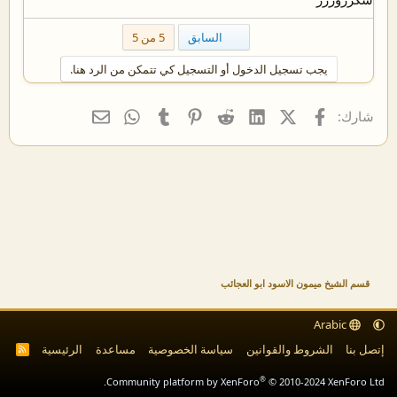
الأول
السابق
5 من 5
يجب تسجيل الدخول أو التسجيل كي تتمكن من الرد هنا.
فيسبوك
X (Twitter)
LinkedIn
Reddit
Pinterest
Tumblr
WhatsApp
البريد الإلكتروني
شارك:
قسم الشيخ ميمون الاسود ابو العجائب
Arabic
إتصل بنا
الشروط والقوانين
سياسة الخصوصية
مساعدة
الرئيسية
R
S
S
®
Community platform by XenForo
© 2010-2024 XenForo Ltd.