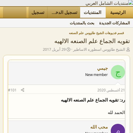
الرئيسية
المنتديات
ما الجديد
تسجيل الدخول
تسجيل
الأعضاء
المشاركات الجديدة
بحث بالمنتديات
قسم فديوهات الشيخ طاووس علم الصنعه
تقويه الجماع علم الصنعه الالهيه
ب
ت
الشيخ طاووس اسطوره الاساطير
29 أبريل 2017
ا
ا
د
ر
ئ
ي
جيمي
ج
ا
خ
New member
ل
ا
م
ل
و
ب
21 أغسطس 2020
#101
ض
د
و
ء
رد: تقويه الجماع علم الصنعه الالهيه
ع
الحمد لله
محب الله
م