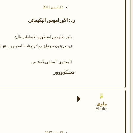
17 أبريل 2017
رد: الاوراموس اليكيمائى
باهر طاووس اسطوره الاساطير قال:
زيت زيتون مع ملح مع كربونات الصوديوم نتج أ
المحتوى المخفي لايقتبس
مشكوووور
م
ماوى
Member
13 مايو 2017