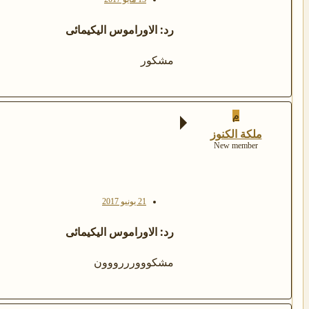
رد: الاوراموس اليكيمائى
مشكور
م
ملكة الكنوز
New member
21 يونيو 2017
رد: الاوراموس اليكيمائى
مشكووورررووون