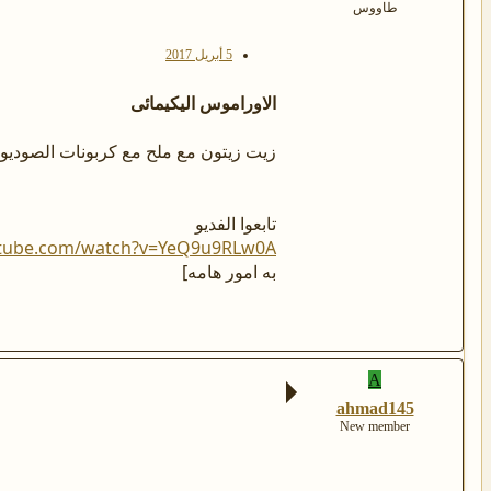
طاووس
5 أبريل 2017
الاوراموس اليكيمائى
زيت زيتون مع ملح مع كربونات الصوديو
تابعوا الفديو
utube.com/watch?v=YeQ9u9RLw0A
به امور هامه]
A
ahmad145
New member