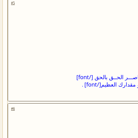
#5
.
#6