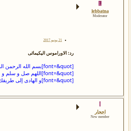
L
lebbatna
Moderator
21 يونيو 2017
رد: الاوراموس اليكيمائى
[font=&quot]بسم الله الرحمن الرحيم [/font]
[font=&quot]اللهم صل و سلم و زد و بارك على سيدنا محمد الفاتح لما أغلق و الخاتم لما سبق ناصـــر الحــق بالحق [/font]
[font=&quot]و الهادى إلى طريقك المستقيم و على اله و صحبه و سلم تسليما كثيرا قدر قدرك و مقدارك العظيم[/font]
ا
احجار
New member