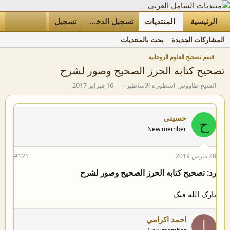
الرئيسية
المنتديات
ما الجديد
تسجيل الدخول
تسجيل
الأعضاء
المشاركات الجديدة
بحث بالمنتديات
قسم تصحيح العلوم الروحانيه
تصحيح كتابه الحرز الصحيح وصور لشرح
ب
ت
الشيخ طاووس اسطوره الاساطير
16 فبراير 2017
ا
ا
د
ر
ئ
ي
حسینی
ح
ا
خ
New member
ل
ا
م
ل
و
ب
28 مارس 2019
#121
ض
د
و
ء
رد: تصحيح كتابه الحرز الصحيح وصور لشرح
ع
بارک الله فیک
احمد اكرامي
ا