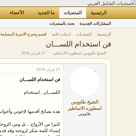
الرئيسية
المنتديات
ما الجديد
الأعضاء
المشاركات الجديدة
بحث بالمنتديات
الرئيسية
المنتديات
ادبيات عامه
قسم وصرح الاسرة المسلمة و
فن استخدام اللســـان
ب
ت
الشيخ طاووس اسطوره الاساطير
27 فبراير 2016
ا
ا
د
ر
ئ
ي
27 فبراير 2016
ا
خ
فن استخدام اللســـان
ل
ا
م
ل
و
ب
اللســـان , استخدام
ض
د
الشيخ طاووس
و
ء
ع
اسطوره الاساطير
هذه نصائح أقدمها لإخوتي وأخوات
طاووس
كثيرا من الأزواج .. بل ومن الز
إسداء كلمة شكر لزوجته وقد قدمت 