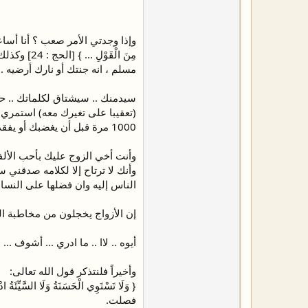
مِنَ الْق
مسلم ، انه جنتك أو نارك أرضيه ..
سيدمنك .. سيشتاق لكلماتك .. حدث
(تعقيبا على تغيرك معه) استمري 
1000 مرة قبل أن يغضبك أو يفقد ثقتك به ستكونين ملاذه بعد الله ليستشفي بكلماتك من إحباطات حياته وهزائمه النفسية
وأنت أخي الزوج عليك بأحب الألف
وأنك لا ترتاح إلا لكلامه صدقني
الناس إليه وان فضلها على النساء
إن الأزواج يخجلون من مخاطبة ال
أيوه .. لاا .. ما ادري ... أشوف ... هاا
وأخيراً فلنتذكر قول الله تعالى:
فصلت.