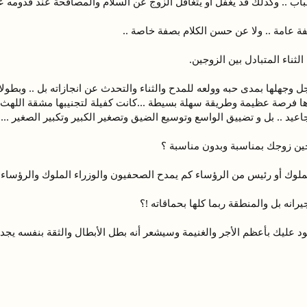
لباب .. وكذلك قد يغفل أو يتغافل الزوج عن السلام والمصافحة عند قدومه ع
ة عامة .. ولا عن حسن الكلام بصفة خاصة ..
لثناء المتبادل بين الزوجين.
جهلها بمدى حبه وولعه للمدح والثناء والتحدث عن انجازاته بل .. وبطولاته 
ها فرصة عظيمة وطريقة سهلة بسيطة ...كانت كفيلة لتجنيبها مشقة اللهث 
اعيد .. بل و تضييق الواسع وتوسيع الضيق وتصغير الكبير وتكبير الصغير ... و
دحين زوجك بمناسبة وبدون مناسبة ؟
لوك أو رئيس من الرؤساء كم يمدح الصحفيون والوزراء الملوك والرؤساء 
انه بل والمنطقة ربما كلها بحماقاته !؟
د عليك بأعظم الأجر والغنيمة وسيشعر أنه بطل الأبطال والثقة بنفسه يج