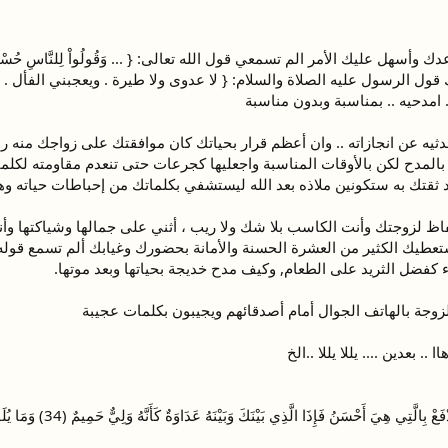
َوْلِ ... } [الحج : 24] وكذلك قول الرسول عليه الصلاة والسلام: { لا عدوى ولا طيرة . ويعجب
 امدحيه .. بمناسبة وبدون مناسبة
يه عن انجازاته .. وان أعظم قرار بحياتك كان موافقتك على زواجك منه ربما
بالمدح لكن بالأوقات المناسبة واجعليها كجرعات حتى تنعدم مقاومته لكل
اظ لزوجتك وأنت الكاسب بلا شك ولا ريب ، أثني على جمالها وشياكتها وأن
 ستعطيك الكثير من العشرة الحسنة والأمانة بحضورك وغيابك ألم تسمع قول
 كفضل الثريد على الطعام, وكيف مدح خديجة بحياتها وبعد موتها.
زوجة بالهاتف الجوال أمام أصدقائهم ويجيبون بكلمات عجيبة
 .. بعدين .... يللا يللا ..الخ