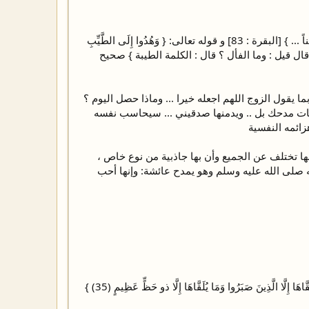
وإذا وجدتي الأمر صعب ؟ أنا أساعدك وأسهل عليك الأمر الم تسمعي قول الله تعالى: { ... وَقُولُواْ لِلنَّاسِ حُسْناً ... } [البقرة : 83] و قوله تعالى: { وَهُدُوا إِلَى الطَّيِّبِ
ني الفأل . قال قيل : وما الفأل ؟ قال : الكلمة الطيبة } صحيح
 يقول الزوج اللهم اجعله خيرا ... وماذا حصل اليوم ؟
مات مدحك بل .. ويدمنها صدقيني ... سيحاسب نفسه
ها تختلف عن الجميع وأن بها جاذبية من نوع خاص ،
ه صلى الله عليه وسلم وهو يمدح عائشة: وإنها أحب
{ وَلَا تَسْتَوِي الْحَسَنَةُ وَلَا السَّيِّئَةُ ادْفَعْ بِالَّتِي هِيَ أَحْسَنُ فَإِذَا الَّذِي بَيْنَكَ وَبَيْنَهُ عَدَاوَةٌ كَأَنَّهُ وَلِيٌّ حَمِيمٌ (34) وَمَا يُلَقَّاهَا إِلَّا الَّذِينَ صَبَرُوا وَمَا يُلَقَّاهَا إِلَّا ذو حَظٍّ عَظِيمٍ (35) }