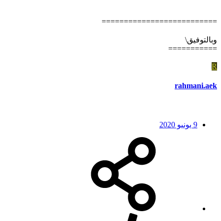
==========================
وبالتوفيق\
===========
R
rahmani.aek
9 يونيو 2020