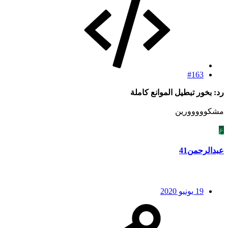
#163
رد: بخور تبطيل الموانع كاملة
مشكووووورين
ع
عبدالرحمن41
19 يونيو 2020