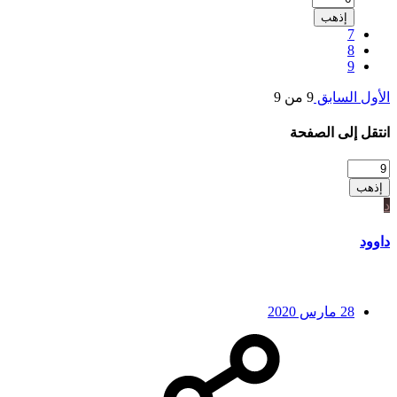
إذهب
7
8
9
الأول
السابق
9 من 9
انتقل إلى الصفحة
إذهب
د
داوود
28 مارس 2020