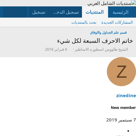
الرئيسية
المنتديات
ما الجديد
تسجيل الدخول
تسجيل
الأعضاء
المشاركات الجديدة
بحث بالمنتديات
قسم علم الجداول والاوفاق
خاتم الاحرف السبعة لكل شيء
ب
ت
الشيخ طاووس اسطوره الاساطير
6 فبراير 2016
ا
ا
د
ر
Z
ئ
ي
ا
خ
ل
ا
م
ل
و
ب
ض
د
zinedine
و
ء
ع
New member
7 سبتمبر 2019