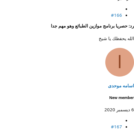
#166
رد: حصريا برنامج موازين الطبائع وهو مهم جدا
الله يحفظك يا شيخ
ا
اسامه موحدی
New member
6 ديسمبر 2020
#167