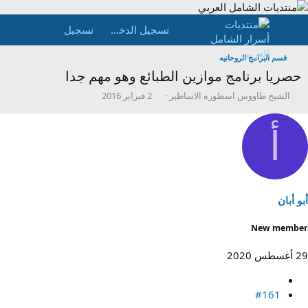
تسجيل الدخول
تسجيل
قسم البرامج الروحانيه
حصريا برنامج موازين الطبائع وهو مهم جدا
ب
ت
الشيخ طاووس اسطوره الاساطير
2 فبراير 2016
ا
ا
د
ر
أ
ئ
ي
ا
خ
ل
ا
م
ل
و
ب
ض
د
أبو أبان
و
ء
ع
New member
29 أغسطس 2020
#161