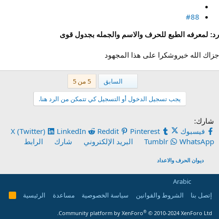
#88
رد: لمعرفه الطبع للحرف والاسم والجمله بجدول قوى
جزاك الله خيروشكرا على هذا المجهود
الأول
السابق
5 من 5
يجب تسجيل الدخول أو التسجيل كي تتمكن من الرد هنا.
شارك:
فيسبوك
Pinterest
Reddit
LinkedIn
X (Twitter)
WhatsApp
Tumblr
البريد الإلكتروني
شارك
الرابط
ديوان الحرف والاعداد
Arabic
إتصل بنا
الشروط والقوانين
سياسة الخصوصية
مساعدة
الرئيسية
R
S
S
®
Community platform by XenForo
© 2010-2024 XenForo Ltd.