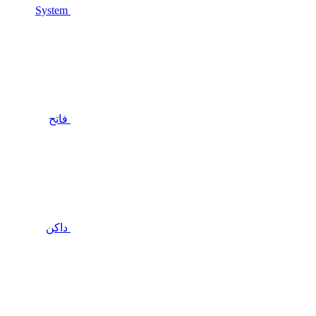
System
فاتح
داكن