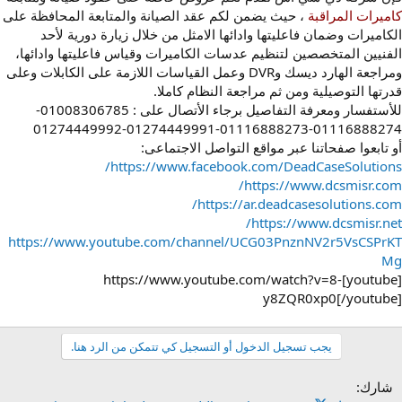
كاميرات المراقبة
، حيث يضمن لكم عقد الصيانة والمتابعة المحافظة على
الكاميرات وضمان فاعليتها وادائها الامثل من خلال زيارة دورية لأحد
الفنيين المتخصصين لتنظيم عدسات الكاميرات وقياس فاعليتها وادائها،
ومراجعة الهارد ديسك وDVR وعمل القياسات اللازمة على الكابلات وعلى
قدرتها التوصيلية ومن ثم مراجعة النظام كاملا.
للأستفسار ومعرفة التفاصيل برجاء الأتصال على : 01008306785-
01116888274-01116888273-01274449991-01274449992
أو تابعوا صفحاتنا عبر مواقع التواصل الاجتماعى:
https://www.facebook.com/DeadCaseSolutions/
https://www.dcsmisr.com/
https://ar.deadcasesolutions.com/
https://www.dcsmisr.net/
https://www.youtube.com/channel/UCG03PnznNV2r5VsCSPrKT
Mg
[youtube]https://www.youtube.com/watch?v=8-
y8ZQR0xp0[/youtube]
يجب تسجيل الدخول أو التسجيل كي تتمكن من الرد هنا.
شارك: