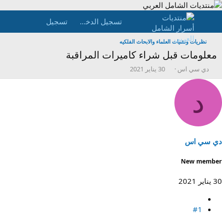
تسجيل الدخول
تسجيل
نظريات وتقنيات العلماء والابحاث الفلكيه
معلومات قبل شراء كاميرات المراقبة
ب
ت
دي سي اس
30 يناير 2021
ا
ا
د
ر
د
ئ
ي
ا
خ
ل
ا
م
ل
و
ب
ض
د
دي سي اس
و
ء
ع
New member
30 يناير 2021
#1