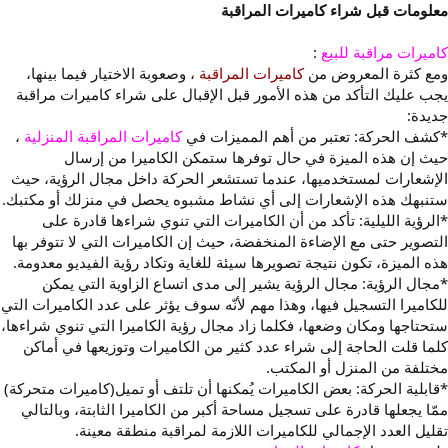
معلومات قبل شراء كاميرات المراقبة
كاميرات مراقبة للبيع
:
ومع كثرة المعروض من
كاميرات المراقبة
، وصعوبة الاختيار فيما بينها،
يجب عليك التأكد من هذه الأمور قبل الإقبال على شراء كاميرات مراقبة
جديدة:
*كشف الحركة: تعتبر من أهم المميزات في
كاميرات المراقبة المنزلية
،
حيث إن هذه الميزة في حال توفرها ستمكن الكاميرا من إرسال
الإشعارات لمستخدميها، عندما تستشعر الحركة داخل مجال الرؤية، حيث
ستنبهك هذه الإشعارات إلى أي نشاط مشبوه يحصل في منزلك أو مكتبك.
*الرؤية الليلية: تأكد من أن الكاميرات التي تنوي شراءها قادرة على
التصوير حتى مع الإضاءة المنخفضة، حيث إن الكاميرات التي لا تتوفر بها
هذه الميزة، تكون نتيجة تصويرها سيئة للغاية وتكاد رؤية الفيديو معدومة.
*مجال الرؤية: مجال الرؤية يشير إلى مدى اتساع الزاوية التي يمكن
للكاميرا التسجيل فيها، وهذا مهم لأنّه سوف يؤثر على عدد الكاميرات التي
ستحتاجها ومكان وضعها، فكلما زاد مجال رؤية الكاميرا التي تنوي شراءها،
كلما قلت الحاجة إلى شراء عدد كثير من الكاميرات وتوزيعها في أماكن
مختلفة من المنزل أو المكتب.
*قابلية الحركة: بعض الكاميرات يُمكنها أن تلتف أو تميل(كاميرات متحركة)
ممّا يجعلها قادرة على تسجيل مساحة أكبر من الكاميرا الثابتة، وبالتالي
تقليل العدد الإجمالي للكاميرات اللازمة لمراقبة منطقة معينة.