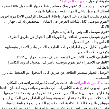
طريقة توصيل
كاميرات المراقبة
:
*تركيب الهارد ديسك :نقوم بفك مسامير غطاء جهاز التسجيل DVR سنجد
اسلاك التوصيل داخل الجهاز نقوم بتوصيلها بالهارد
ونقوم بتثبيت الهارد داخل الجهاز واغلاق المسجل الرقمي DVR مرة اخرى.
*نقوم بتوصيل كابل شاشة العرض فى المكان المخصص له فى جهاز ال
DVR.
*قوم بتوصيل الماوس او الفأرة بالجهاز .
*قوم بتوصيل مصدر الطاقه او الكهرباء الى الجهاز عن طريق الطرف
الخاص بذلك فى المحول.
*ناتى بالكابل الاربع اطراف وناخد الطرف الاحمر واخر الاصفر ونوصلهم
بكرفى كابلات الكاميرا.
*الطرف الاصفر الاخر فى الاربعه اطراف نوصله بجهاز ال DVR.
*الطرف الاحمر الاخير نفوم بتوصيله باطراف المحول لتزويد الكاميرا
بالطاقه.
*نوصل الجهاز بمصدر الطاقه عن طريق كابل المحول ثم الضغط على زر
التشغيل.
صيانة كاميرات المراقبة
:اذا قمت بتركيب كاميرات مراقبة في المكان
فمن البديهي احتياج هذه الكاميرات الى متابعة وصيانة دورية لضمان اداءها
وفاعليتها، حيث أن هذه الكاميرات معرضة لظروف بيئية مختلفة تعرضها
للمشكلات سواء المفاجئة او الطبيعية، وبما ان العاملين في المكان ليسوا
مؤهلين بالدرجة الفنية الكافية لمتابعة هذه الكاميرات ولا متابعة اداءها،
فإن شركة دي سي اس تقدم لكم عروض خاصة على عقود صيانة ومتابعة