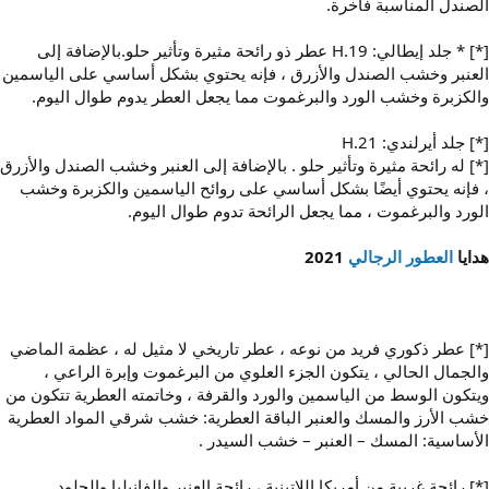
الصندل المناسبة فاخرة.
[*] * جلد إيطالي: H.19 عطر ذو رائحة مثيرة وتأثير حلو.بالإضافة إلى
العنبر وخشب الصندل والأزرق ، فإنه يحتوي بشكل أساسي على الياسمين
والكزبرة وخشب الورد والبرغموت مما يجعل العطر يدوم طوال اليوم.
[*] جلد أيرلندي: H.21
[*] له رائحة مثيرة وتأثير حلو . بالإضافة إلى العنبر وخشب الصندل والأزرق
، فإنه يحتوي أيضًا بشكل أساسي على روائح الياسمين والكزبرة وخشب
الورد والبرغموت ، مما يجعل الرائحة تدوم طوال اليوم.
هدايا
العطور الرجالي
2021
[*] عطر ذكوري فريد من نوعه ، عطر تاريخي لا مثيل له ، عظمة الماضي
والجمال الحالي ، يتكون الجزء العلوي من البرغموت وإبرة الراعي ،
ويتكون الوسط من الياسمين والورد والقرفة ، وخاتمته العطرية تتكون من
خشب الأرز والمسك والعنبر الباقة العطرية: خشب شرقي المواد العطرية
الأساسية: المسك – العنبر – خشب السيدر .
[*] رائحة غريبة من أمريكا اللاتينية ، رائحة العنبر والفانيليا والجلود