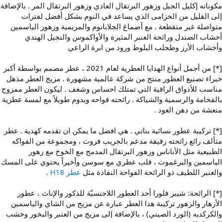
مكوناته إكليل الجبل وزهور البرتقال العادي وزهور البرتقال المر . بالإضافة
إلى القليل من الخزامى الذي يساعد في النوم بشكل أفضل لفترات
متواصلة غير متقطعة . مع أصماغ الجلابانوم والمريمية وزهور الياسمين
أخشاب الصندل ورائحة العنبر المثيرة والأواكموس والنجيل الهندي
وأخشاب الأرز وطحلب البلوط ورود من ابرة الراعي
[*] من أجمل أنواع الهدايا العطرية لعام 2021 ، عطر مصمم بواسطة أكبر
خبراء تصنيع العطور منتج من شركة عالمية مشهورة . مزيج العطر مذهل
مناسب للأذواق الراقية التي تمتلك احساس وشغف . ليكون العطر ممزوج
بالفخامة والرسمية والشياكة . رائحته فواحه ويدوم طويلاً مع لمسة عطرية
منعشة من دهن العود .
[*] تركيبة عطور نسائية بناتي . هي افضل ما يمكن ان تقدمه كهدية . عطر
متألف رائع رائحته رقيقة مدعم بالجريب فروت ، ومجموعة من الفواكه
الطبيعية مثل الأناناس وزهور البرتقال المدمج مع الخوخ مع زهور
الياسمين والبرغموت ، قلب عطري مع سوسن وأخيراً يحتوي على المسك
والعنبر اللطيف ذو الرائحة الفواحة النفاذة مثل
عطر H18
.
[*] الرائحة: شيبر فلورا أحد العطور اللاجنسيّة للذكور والإناث ، عطور
الأزهار والزهور تركيبة هذا العطر عبارة عن مزيج من الشاي والياسمين
والكركديه (الورد الصيني) ، بالإضافة إلى مزيج من العنبر والبخور وخشب