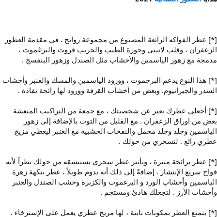
[*] عطر الفواكه الرائعة المصنوع من مجموعة روائح . في مقدمة العطور
الزعفران ، وقلب لاتيني وجوزة الطيب والجريب فروت والبرغموت ،
مدمجة مع زهور الياسمين والأخشاب مثل الصندل وزهور البنفسج .
[*] هذا النوع يدعم البرجموت ، وورود الياسمين والمسك والعنبر وأخشاب
السدر والجيرانيوم. وبعض من أخشاب القرفة وورود لها رائحة نفاذة .
[*] أجعلي عطرك يعبر عن شخصيتك ، مع جمعة من التراكيب المنعشة
بعض من اوراق الزعفران . مع القليل من التوت بالإضافة إلى زهور
الياسمين وجلد وجلد مخمل والنفخات الخشبية مع العنبر ليعطي مزيج
عطري رائع . لتسحري من حولك .
[*] عطر برائحة مثيرة ، وتأثير عطر سحري يستنشقه من حولك نظراً لأنه
فواح سريع الإنتشار . إضافةً إلى ذلك أنه يدوم طويلاً ، عطر بنكهة زهرة
الياسمين وأخشاب الورد و البرغموت والكزبرة وخشب الصندل والعنبر
وأخشاب الأرز . لتجعلك هادئ ومستجم .
[*] يتمتع العطر بمكونات ثابتة ، لها مزيج عطري يعمل على الإسترخاء .