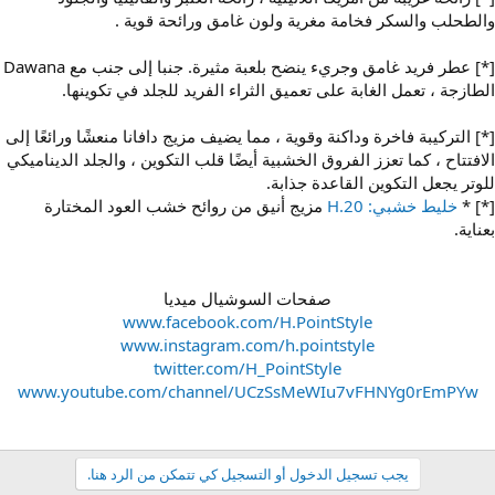
والطحلب والسكر فخامة مغرية ولون غامق ورائحة قوية .
[*] عطر فريد غامق وجريء ينضح بلعبة مثيرة. جنبا إلى جنب مع Dawana
الطازجة ، تعمل الغابة على تعميق الثراء الفريد للجلد في تكوينها.
[*] التركيبة فاخرة وداكنة وقوية ، مما يضيف مزيج دافانا منعشًا ورائعًا إلى
الافتتاح ، كما تعزز الفروق الخشبية أيضًا قلب التكوين ، والجلد الديناميكي
للوتر يجعل التكوين القاعدة جذابة.
[*] *
خليط خشبي: H.20
مزيج أنيق من روائح خشب العود المختارة
بعناية.
صفحات السوشيال ميديا
www.facebook.com/H.PointStyle
www.instagram.com/h.pointstyle
twitter.com/H_PointStyle
www.youtube.com/channel/UCzSsMeWIu7vFHNYg0rEmPYw
يجب تسجيل الدخول أو التسجيل كي تتمكن من الرد هنا.