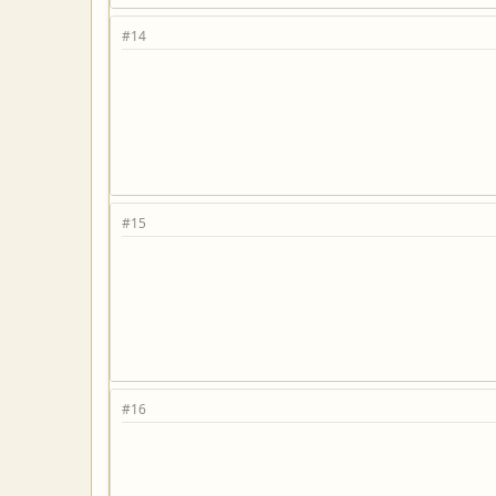
#14
#15
#16