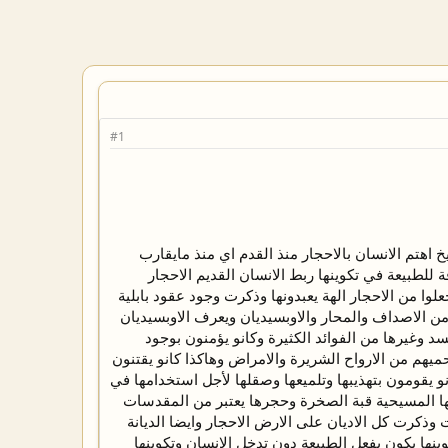
#1
 اهتم الانسان بالاحجار منذ القدم اي منذ مايقارب
 للطبيعة في تكوينها ربط الانسان القديم الاحجار
لوا من الاحجار الهة يعبدونها وذكرت وجود عقود بابلية
قلائد البابلية كانت مصنوعة من الاصداف والمحار والاوبسيديان ويعرف الاوبسيديان
 وغيرها من الفوائد الكثيرة وكانو يؤمنون بوجود
حميهم من الارواح الشريرة والامراض وهاكذا كانو يقتنون
و يقومون بتهذيبها وتلميعها وصقلها لأجل استخدامها في
نها المسيحية قبة الصخرة وحجرها يعتبر من المقدسات
وذكرت كل الاديان على الارض الاحجار وايضا الديانة
وينها يكون بفعل الطبيعة دون تدخل الانسان وتكوينها