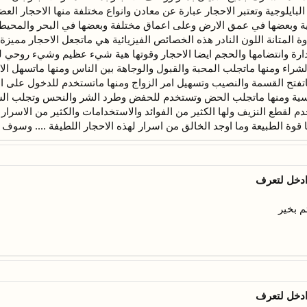
يلوجية وتعتبر الاحجار عبارة عن معادن وانواع مختلفة منها الاحجار العضوي
ارية وبعضها في عمق الارض وعلى اعماق مختلفة وبعضها في البحر والمحيط
ساوة المتانة اللون النادر هذه الخصائص الفيزيائية هي ماتجعل الاحجار ممي
ارة وانتضامها والحجم ايضا الاحجار وقوتها هية شيء عظيم وشيء روحي 
لشراء ومنها ماتجلب المحبة والقبول والوجاهة بين الناس ومنها ماتسهل ال
ماتفتح القسمة والنصيب وتسهيل امر الزواج ومنها ماتستخدم للدخول على ال
فسية ومنها ماتجلب الحض وتستخدم للحفض وطرد الشر والنحس وتجلب الس
لقطع النزيف ولها الكثير من الفوائد والاستخدامات والكثير من الاسرار م
 قوة الطبيعة وما اوجد الخالق من اسرار لهذه الاحجار اللطيفة .... وسوف اق
ادخل لتعرف
م بخير
ادخل لتعرف