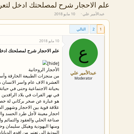
علم الاحجار شرح لمصلحتك ادخل لتع
ب
ت
عبدالأمير علي
10 مايو 2018
ا
ا
د
ر
1
2
التالي
ئ
ي
ا
خ
ل
ا
10 مايو 2018
م
ع
ل
علم الاحجار شرح لمصلحتك ادخ
و
ب
ض
د
و
ء
[hide]
ع
الأحجار الروحانية
عبدالأمير علي
من منجزات الطبيعة الخارقة وأسرا
Moderator
العشرة الاف عام واسر الانسان من
بحياتة الاجتماعية وحتى في حياتة
هو عبارة عن صخر بركاني لة خصائ
علاقة قوية بين الاحجار وشهور ال
احجار معينة لأجل طرد الحسد والح
صناعة الحلي والعقود والتمائم و
ومنها اليهودية وهيكل سليمان وح
البوذية الي تعتبر من اقدم الديان