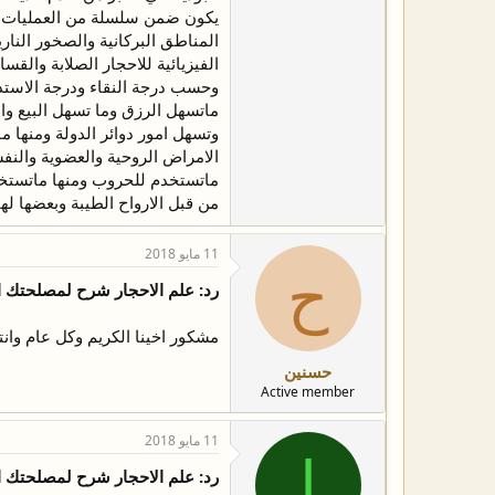
يكون ضمن سلسلة من العمليات البا
المناطق البركانية والصخور الن
الفيزيائية للاحجار الصلابة والق
وحسب درجة النقاء ودرجة الاستد
ماتسهل الرزق وما تسهل البيع وا
وتسهل امور دوائر الدولة ومنها 
الامراض الروحية والعضوية والن
ماتستخدم للحروب ومنها ماتستخدم 
من قبل الارواح الطيبة وبعضها لها
11 مايو 2018
ح
رد: علم الاحجار شرح لمصلحتك 
مشكور اخينا الكريم وكل عام وانت
حسنين
Active member
11 مايو 2018
ا
رد: علم الاحجار شرح لمصلحتك 