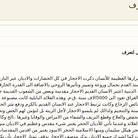
رف
ل لتعرف
رها العظيمة للأنسان ذكرت الاحجار في كل الحضارات والاديان عبر التاريخ
ذ القدم بجمال وروعة وتمييز وتأثيرها الروحي بالاضافة الى القدرة الخارقة
 الدينية اعتبر الانسان القديم الاحجار مقدسة وبعض من الشعوب القديمة جع
في نهر الفرات في بلاد الرافدين العراق تعود الى 5000الاف سنة .ق.م. وهذه ال
ص الزجاج وكانت ترتبط الاحجار عند الانسان القديم بالكرم ودفع شر الحسد
سنة والتنجيم ولذالك لم يلبسو الاحجار لأجل الزينة بل لتؤمن لهم الحض وت
فض والعلاج وقطع النزيف والشفاء من الامراض والوقايا وغيرها ..الخ وكان
القلائد وعندما نأتي للأديان الحجر يعتبر شيء مقدس وعظيم في الاديان م
جر هيكل سليمان ومنها الاسلامية الحجر الاسود يعتبر من اقدس المقدسات 
ات كما اشترك جميع الاديان بذكر ووصف الاحجار بدقة.. تمتاز الاحجار بأن تك