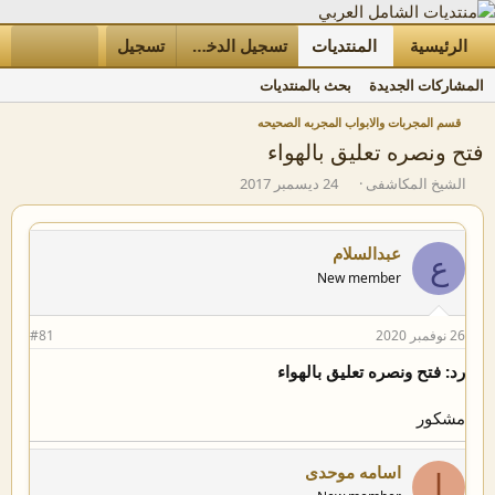
الرئيسية
المنتديات
ما الجديد
تسجيل الدخول
تسجيل
الأعضاء
المشاركات الجديدة
بحث بالمنتديات
قسم المجربات والابواب المجربه الصحيحه
فتح ونصره تعليق بالهواء
ب
ت
الشيخ المكاشفى
24 ديسمبر 2017
ا
ا
د
ر
ئ
ي
عبدالسلام
ع
ا
خ
New member
ل
ا
م
ل
و
ب
26 نوفمبر 2020
#81
ض
د
و
ء
رد: فتح ونصره تعليق بالهواء
ع
مشکور
اسامه موحدی
ا