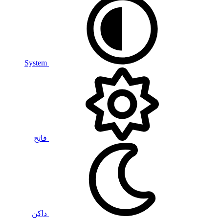
System
فاتح
داكن