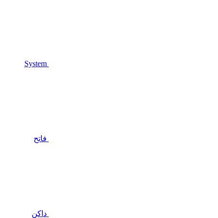
System
فاتح
داكن