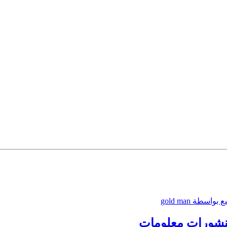
سطة gold man
نشورات
معلومات