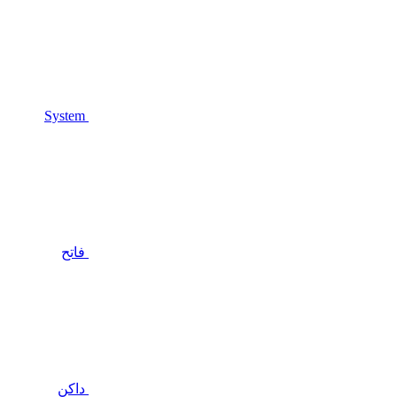
System
فاتح
داكن