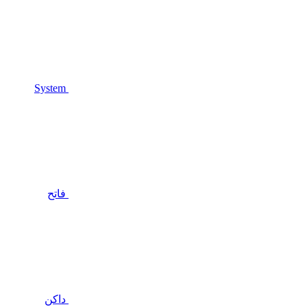
System
فاتح
داكن