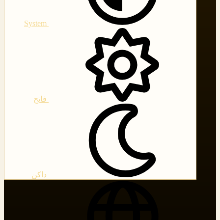
System
فاتح
داكن