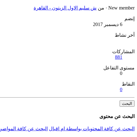
New member
·
من
ش سليم الاول الزيتون - القاهرة
إنضم
6 ديسمبر 2017
آخر نشاط
المشاركات
881
مستوى التفاعل
0
النقاط
0
البحث
البحث عن محتوى
البحث عن كافة المحتويات بواسطة ام اقبال
البحث عن كافة المواضيع