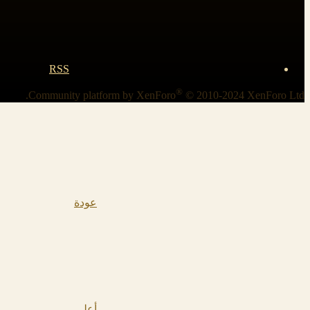
RSS
®
Community platform by XenForo
© 2010-2024 XenForo Ltd.
عودة
أعلى