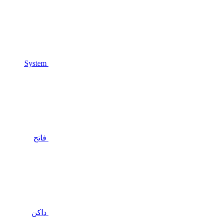
System
فاتح
داكن