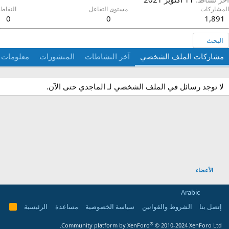
لمشاركات
مستوى التفاعل
النقاط
0
0
1,891
البحث
مشاركات الملف الشخصي
آخر النشاطات
المنشورات
معلومات
لا توجد رسائل في الملف الشخصي لـ الماجدي حتى الآن.
الأعضاء
Arabic
إتصل بنا
الشروط والقوانين
سياسة الخصوصية
مساعدة
الرئيسية
R
S
S
®
Community platform by XenForo
© 2010-2024 XenForo Ltd.