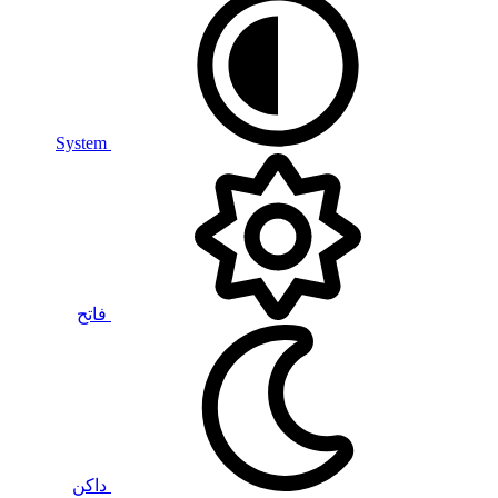
System
فاتح
داكن