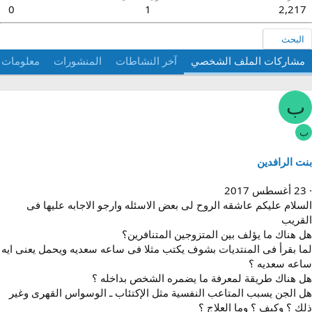
0
1
2,217
البحث
مشاركات الملف الشخصي
آخر النشاطات
المنشورات
معلومات
ب
ب
نت الرافدين
23 أغسطس 2017
لسلام عليكم عاشقه الروح لى بعض الاسئله وارجو الاجابه عليها فى
لقريب
ل هناك ما يؤلف بين المتزوجين المتنافرين؟
ما بقرأ فى المنتديات بشوف يكتب مثلا فى ساعه سعديه ويحمل يعنى ايه
اعه سعديه ؟
ل هناك طريقة لمعرفة ما يضمره الشخص بداخله ؟
ل الجن يسبب المتاعب النفسية مثل الإكتئاب ـ الوسواس القهرى وغير
لك ؟ وكيف ؟ وما العلاج ؟