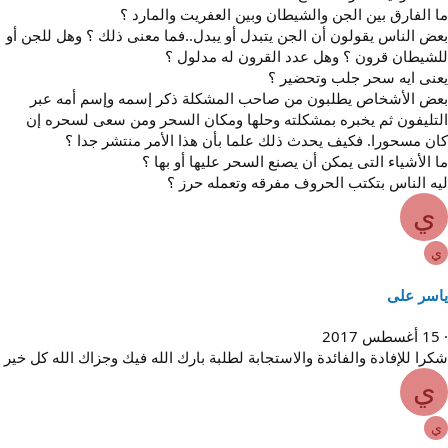
ا الفارق بين الجن والشيطان وبين العفريت والمارد ؟
عض الناس يقولون أن الجن يتبدل أو يبدل..فما معنى ذلك ؟ وهل للجن أو
لشيطان قرون ؟ وهل عدد القرون له مدلول ؟
عنى ايه سحر جلب وتحضير ؟
عض الأشخاص يطلبون من صاحب المشكلة ذكر إسمه وإسم أمه عبر
لتليفون ثم يخبره بمشكلته وحلها ومكان السحر ومن سعى لسحره إن
ان مسحورا. فكيف يحدث ذلك علما بأن هذا الأمر منتشر جدا ؟
ا الأشياء التى يمكن أن يصنع السحر عليها أو بها ؟
يه الناس بتكتب الحروف مفرقه وتعمله حرز ؟
ي
ي
اسر على
15 أغسطس 2017
كرا للإفادة والفائدة والاستجابة لطلبة بارك الله فيك وجزاك الله كل خير
ي
ي