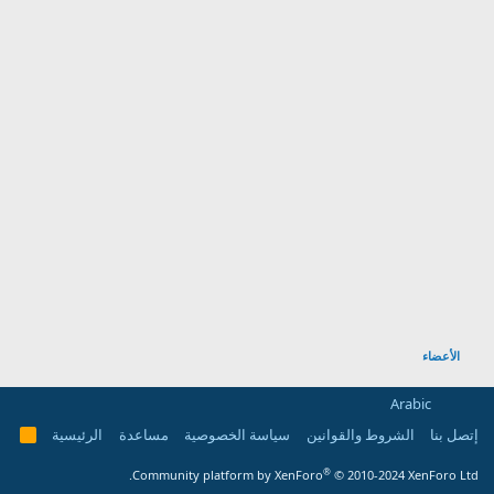
الأعضاء
Arabic
إتصل بنا
الشروط والقوانين
سياسة الخصوصية
مساعدة
الرئيسية
R
S
S
®
Community platform by XenForo
© 2010-2024 XenForo Ltd.