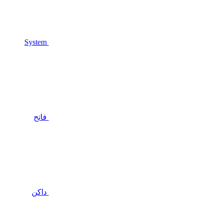
System
فاتح
داكن