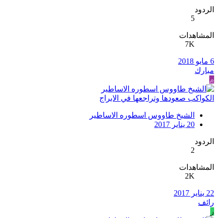
الردود
5
المشاهدات
7K
6 مايو 2018
مبارك
م
الكواكب صعودها وتراجعها في الابراج
الشيخ طاووس اسطوره الاساطير
20 يناير 2017
الردود
2
المشاهدات
2K
22 يناير 2017
رائف
ر