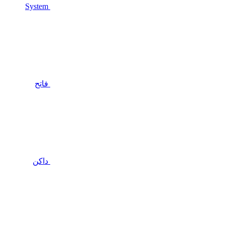
System
فاتح
داكن