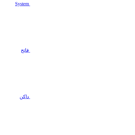
System
فاتح
داكن