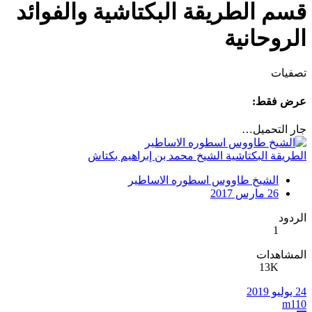
قسم الطريقة البكتاشية والفوائد
الروحانية
تصفيات
عرض فقط:
جار التحميل…
الطريقة البكتاشية الشيخ محمد بن إبراهيم بكتاش
الشيخ طاووس اسطوره الاساطير
26 مارس 2017
الردود
1
المشاهدات
13K
24 يوليو 2019
m110