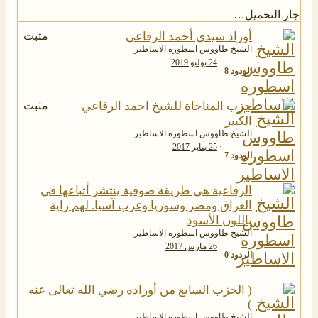
جار التحميل…
أوراد سيدي أحمد الرفاعى
مثبت
الشيخ طاووس اسطوره الاساطير
24 يوليو 2019
الردود
8
حزب المناجاة للشيخ احمد الرفاعي
مثبت
الكبير
الشيخ طاووس اسطوره الاساطير
25 يناير 2017
الردود
7
الرفاعية هي طريقة صوفية ينتشر أتباعها في
العراق ومصر وسوريا وغرب آسيا. لهم راية
باللون الأسود
الشيخ طاووس اسطوره الاساطير
26 مارس 2017
الردود
0
( الحزب السابع من أوراده رضي الله تعالى عنه
)
الشيخ طاووس اسطوره الاساطير