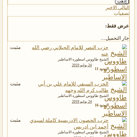
إذهب
التالي
الاخير
تصفيات
عرض فقط:
جار التحميل…
حزب النصر للامام الجيلاني رضي الله
مثبت
عنه
الشيخ طاووس اسطوره الاساطير
24 يوليو 2019
الردود
11
الحزب السيفي للإمام علي بن أبي
مثبت
طالب كرم الله وجهه
الشيخ طاووس اسطوره الاساطير
24 يوليو 2019
الردود
16
حزب الحصون الادريسية كاملة لسيدي
مثبت
أحمد ابن ادريس
الشيخ طاووس اسطوره الاساطير