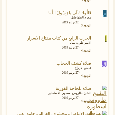
الردود
3
م
قَالُوا: "بَلَى يَا رَسُولَ اللَّهِ"
معزم الطهاطيل
27 يوليو 2019
الردود
3
ا
الحزب الرابع من كتاب مفتاح الاسرار
الامبراطوره نيدانا
27 يوليو 2019
الردود
4
ق
صلاة كشف الحجاب
قابض الارواح
27 يوليو 2019
الردود
4
صلاة للحاجة الفورية
الشيخ طاووس اسطوره الاساطير
27 يوليو 2019
الردود
4
أبو, الامام, الزمخشري, الغزالي, حامد, علي