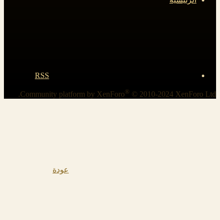
RSS
®
Community platform by XenForo
© 2010-2024 XenForo Ltd.
عودة