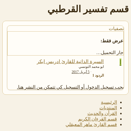
قسم تفسير القرطبي
تصفيات
عرض فقط:
جار التحميل…
ا
السيرة الذاتية للقارئ ادريس ابكر
ابو محمد التونسي
5 أبريل 2017
الردود
1
يجب تسجيل الدخول أو التسجيل كي تتمكن من النشر هنا.
الرئيسية
المنتديات
القرأن والحديث
قسم القرءان الكريم
قسم القارئ ماهر المعيقلي